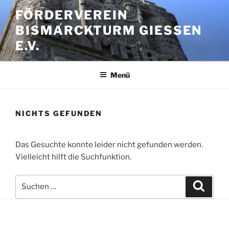
Zum
FÖRDERVEREIN
Inhalt
BISMARCKTURM GIESSEN E
springen
.V.
Menü
NICHTS GEFUNDEN
Das Gesuchte konnte leider nicht gefunden werden.
Vielleicht hilft die Suchfunktion.
Suchen
Suche
nach: